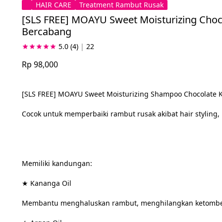
HAIR CARE
Treatment Rambut Rusak
[SLS FREE] MOAYU Sweet Moisturizing Choc
Bercabang
5.0
(4)
|
22
Rp 98,000
[SLS FREE] MOAYU Sweet Moisturizing Shampoo Chocolate Ke
Cocok untuk memperbaiki rambut rusak akibat hair styling,
Memiliki kandungan:
★ Kananga Oil
Membantu menghaluskan rambut, menghilangkan ketombe