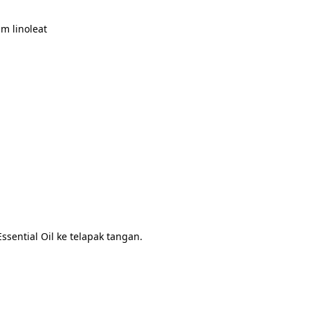
m linoleat
ential Oil ke telapak tangan.