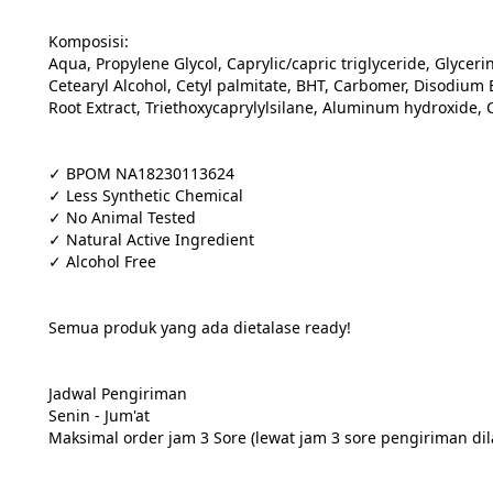
Komposisi:
Aqua, Propylene Glycol, Caprylic/capric triglyceride, Glyceri
Cetearyl Alcohol, Cetyl palmitate, BHT, Carbomer, Disodium E
Root Extract, Triethoxycaprylylsilane, Aluminum hydroxide, 
✓ BPOM NA18230113624
✓ Less Synthetic Chemical
✓ No Animal Tested
✓ Natural Active Ingredient
✓ Alcohol Free
Semua produk yang ada dietalase ready!
Jadwal Pengiriman
Senin - Jum'at
Maksimal order jam 3 Sore (lewat jam 3 sore pengiriman dil