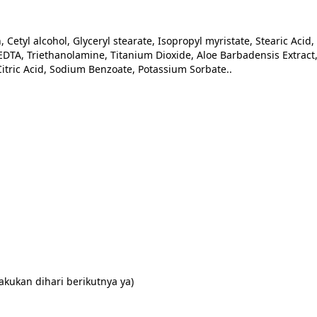
n, Cetyl alcohol, Glyceryl stearate, Isopropyl myristate, Stearic Ac
DTA, Triethanolamine, Titanium Dioxide, Aloe Barbadensis Extract, C
Citric Acid, Sodium Benzoate, Potassium Sorbate..
akukan dihari berikutnya ya)